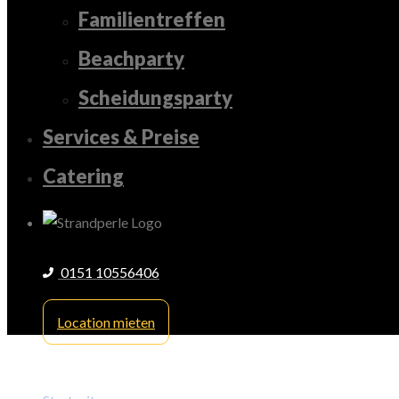
Familientreffen
Beachparty
Scheidungsparty
Services & Preise
Catering
0151 10556406
Location mieten