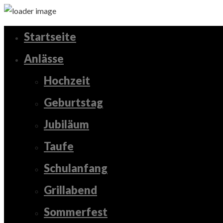
Startseite
Anlässe
Hochzeit
Geburtstag
Jubiläum
Taufe
Schulanfang
Grillabend
Sommerfest