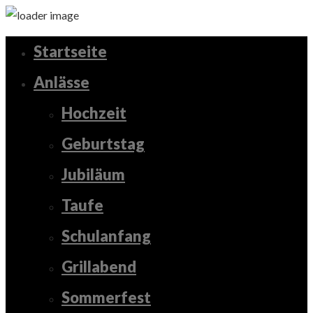
Startseite
Anlässe
Hochzeit
Geburtstag
Jubiläum
Taufe
Schulanfang
Grillabend
Sommerfest