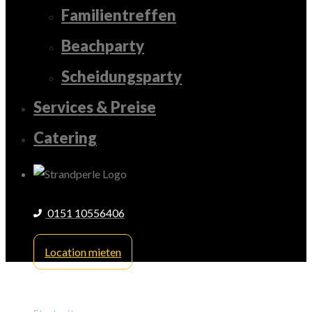
Familientreffen
Beachparty
Scheidungsparty
Services & Preise
Catering
0151 10556406
Location mieten